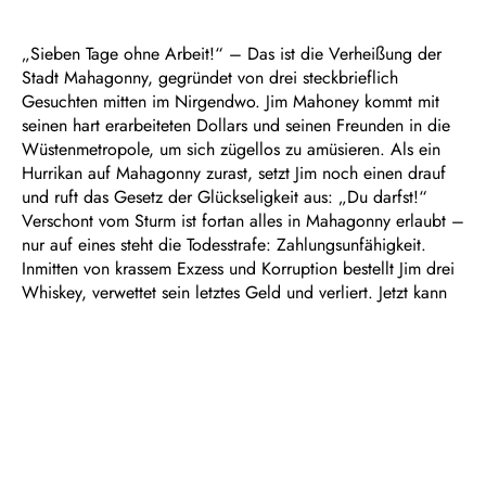
„Sieben Tage ohne Arbeit!“ – Das ist die Verheißung der
Stadt Mahagonny, gegründet von drei steckbrieflich
Gesuchten mitten im Nirgendwo. Jim Mahoney kommt mit
seinen hart erarbeiteten Dollars und seinen Freunden in die
Wüstenmetropole, um sich zügellos zu amüsieren. Als ein
Hurrikan auf Mahagonny zurast, setzt Jim noch einen drauf
und ruft das Gesetz der Glückseligkeit aus: „Du darfst!“
Verschont vom Sturm ist fortan alles in Mahagonny erlaubt –
nur auf eines steht die Todesstrafe: Zahlungsunfähigkeit.
Inmitten von krassem Exzess und Korruption bestellt Jim drei
Whiskey, verwettet sein letztes Geld und verliert. Jetzt kann
er den Whiskey nicht bezahlen…
Radikal und mit großer Operngeste laden Bertolt Brechts
Text und Kurt Weills doppelbödige Musik zwischen
Kneipensong, hohem Opernton, Shimmy- und Foxtrott-
Adaptionen und Chorälen zum Tanz in den Abgrund – und
zu einem bösen Passionsspiel, bei dem statt der Glocken die
Kassen klingeln.