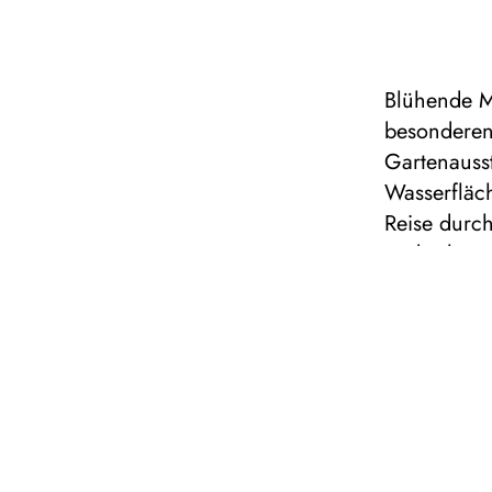
Blühende M
besonderen 
Gartenauss
Wasserfläc
Reise durch
und schimm
lassen. En
groß auf u
und schmel
entsteht ei
macht und d