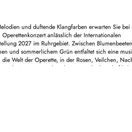
elodien und duftende Klangfarben erwarten Sie bei
Operettenkonzert anlässlich der Internationalen
tellung 2027 im Ruhrgebiet. Zwischen Blumenbeeten
hen und sommerlichem Grün entfaltet sich eine musi
 die Welt der Operette, in der Rosen, Veilchen, Nach
ernde Gärten seit jeher die Herzen leidenschaftlich
semblemitglieder und die Duisburger Philharmoniker 
nd bieten schwungvollen Walzern, schmachtenden Li
zendem Operettensound Open Air die große Bühne
n atmosphärisches Konzert, das den Glanz der Opere
ie farbenreiche Kulisse des RheinParks in Musik ver