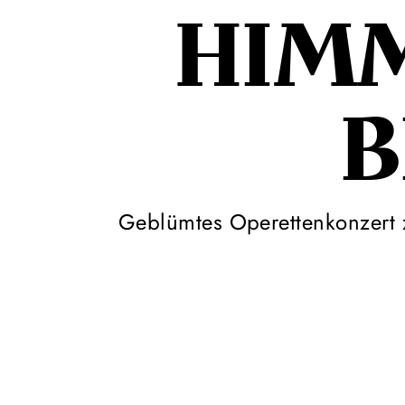
HIM
B
Geblümtes Operettenkonzert z