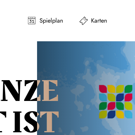
pringen
Zum Footer springen
Spielplan
Karten
ANZE
 IST