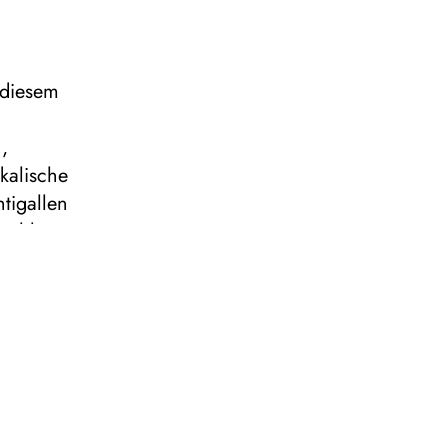
 diesem
,
kalische
tigallen
 schlagen
spielen
ebesliedern
. So
tte hörbar
wandelt.