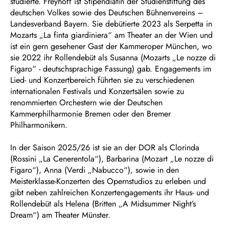
studierte. Freyhoff ist Stipendiatin der Studienstiftung des
deutschen Volkes sowie des Deutschen Bühnenvereins –
Landesverband Bayern. Sie debütierte 2023 als Serpetta in
Mozarts „La finta giardiniera“ am Theater an der Wien und
ist ein gern gesehener Gast der Kammeroper München, wo
sie 2022 ihr Rollendebüt als Susanna (Mozarts „Le nozze di
Figaro“ - deutschsprachige Fassung) gab. Engagements im
Lied- und Konzertbereich führten sie zu verschiedenen
internationalen Festivals und Konzertsälen sowie zu
renommierten Orchestern wie der Deutschen
Kammerphilharmonie Bremen oder den Bremer
Philharmonikern.
In der Saison 2025/26 ist sie an der DOR als Clorinda
(Rossini „La Cenerentola“), Barbarina (Mozart „Le nozze di
Figaro“), Anna (Verdi „Nabucco“), sowie in den
Meisterklasse-Konzerten des Opernstudios zu erleben und
gibt neben zahlreichen Konzertengagements ihr Haus- und
Rollendebüt als Helena (Britten „A Midsummer Night’s
Dream“) am Theater Münster.