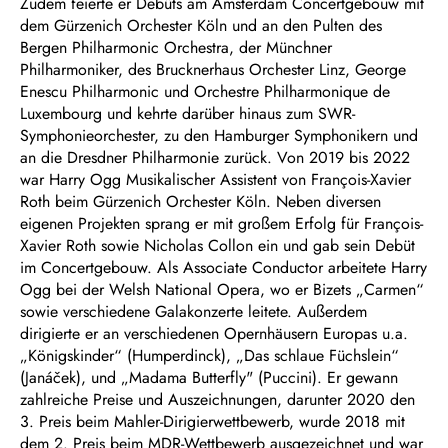
Zudem feierte er Debüts am Amsterdam Concertgebouw mit
dem Gürzenich Orchester Köln und an den Pulten des
Bergen Philharmonic Orchestra, der Münchner
Philharmoniker, des Brucknerhaus Orchester Linz, George
Enescu Philharmonic und Orchestre Philharmonique de
Luxembourg und kehrte darüber hinaus zum SWR-
Symphonieorchester, zu den Hamburger Symphonikern und
an die Dresdner Philharmonie zurück. Von 2019 bis 2022
war Harry Ogg Musikalischer Assistent von François-Xavier
Roth beim Gürzenich Orchester Köln. Neben diversen
eigenen Projekten sprang er mit großem Erfolg für François-
Xavier Roth sowie Nicholas Collon ein und gab sein Debüt
im Concertgebouw. Als Associate Conductor arbeitete Harry
Ogg bei der Welsh National Opera, wo er Bizets „Carmen“
sowie verschiedene Galakonzerte leitete. Außerdem
dirigierte er an verschiedenen Opernhäusern Europas u.a.
„Königskinder“ (Humperdinck), „Das schlaue Füchslein“
(Janáček), und „Madama Butterfly" (Puccini). Er gewann
zahlreiche Preise und Auszeichnungen, darunter 2020 den
3. Preis beim Mahler-Dirigierwettbewerb, wurde 2018 mit
dem 2. Preis beim MDR-Wettbewerb ausgezeichnet und war