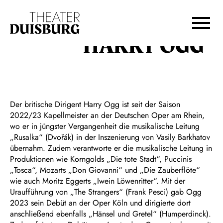
Zur Hauptnavigation springen
Zum Hauptinhalt springen
Zum Footer springen
HARRY OGG
Der britische Dirigent Harry Ogg ist seit der Saison
2022/23 Kapellmeister an der Deutschen Oper am Rhein,
wo er in jüngster Vergangenheit die musikalische Leitung
„Rusalka“ (Dvořák) in der Inszenierung von Vasily Barkhatov
übernahm. Zudem verantworte er die musikalische Leitung in
Produktionen wie Korngolds „Die tote Stadt“, Puccinis
„Tosca“, Mozarts „Don Giovanni“ und „Die Zauberflöte“
wie auch Moritz Eggerts „Iwein Löwenritter“. Mit der
Uraufführung von „The Strangers“ (Frank Pesci) gab Ogg
2023 sein Debüt an der Oper Köln und dirigierte dort
anschließend ebenfalls „Hänsel und Gretel“ (Humperdinck).