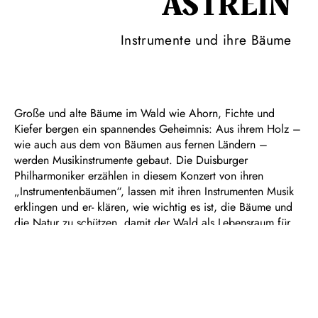
ASTREIN
Instrumente und ihre Bäume
Große und alte Bäume im Wald wie Ahorn, Fichte und
Kiefer bergen ein spannendes Geheimnis: Aus ihrem Holz –
wie auch aus dem von Bäumen aus fernen Ländern –
werden Musikinstrumente gebaut. Die Duisburger
Philharmoniker erzählen in diesem Konzert von ihren
„Instrumentenbäumen“, lassen mit ihren Instrumenten Musik
erklingen und er- klären, wie wichtig es ist, die Bäume und
die Natur zu schützen, damit der Wald als Lebensraum für
Tiere und Pflanzen erhalten bleibt. Nach dem Konzert, an
dem erneut Preisträger:innen Sologesang aus dem
Wettbewerb Jugend musiziert teilnehmen, stellen
Instrumentenbauer:innen ihr besonderes Handwerk vor und
laden alle Gäste zu kleinen Mitmachaktionen ein.