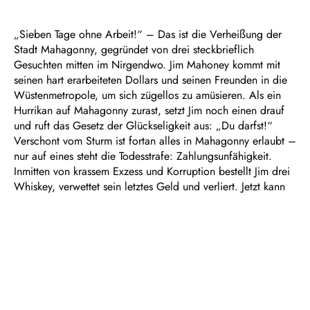
„Sieben Tage ohne Arbeit!“ – Das ist die Verheißung der
Stadt Mahagonny, gegründet von drei steckbrieflich
Gesuchten mitten im Nirgendwo. Jim Mahoney kommt mit
seinen hart erarbeiteten Dollars und seinen Freunden in die
Wüstenmetropole, um sich zügellos zu amüsieren. Als ein
Hurrikan auf Mahagonny zurast, setzt Jim noch einen drauf
und ruft das Gesetz der Glückseligkeit aus: „Du darfst!“
Verschont vom Sturm ist fortan alles in Mahagonny erlaubt –
nur auf eines steht die Todesstrafe: Zahlungsunfähigkeit.
Inmitten von krassem Exzess und Korruption bestellt Jim drei
Whiskey, verwettet sein letztes Geld und verliert. Jetzt kann
er den Whiskey nicht bezahlen…
Radikal und mit großer Operngeste laden Bertolt Brechts
Text und Kurt Weills doppelbödige Musik zwischen
Kneipensong, hohem Opernton, Shimmy- und Foxtrott-
Adaptionen und Chorälen zum Tanz in den Abgrund – und
zu einem bösen Passionsspiel, bei dem statt der Glocken die
Kassen klingeln.