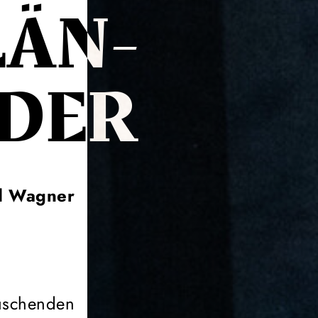
LÄN­
DER
d Wagner
uschenden