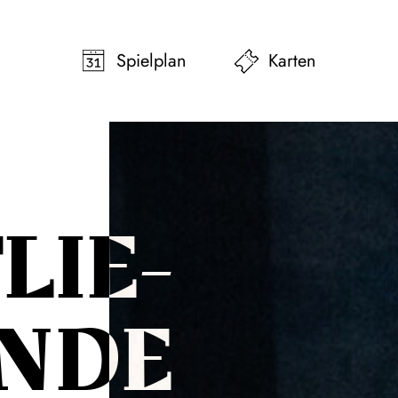
pringen
Zum Footer springen
Spielplan
Karten
LIE­
N­DE