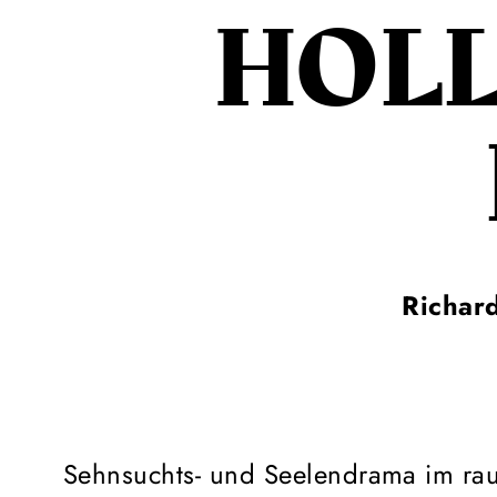
HOL­
Richar
Sehnsuchts- und Seelendrama im ra