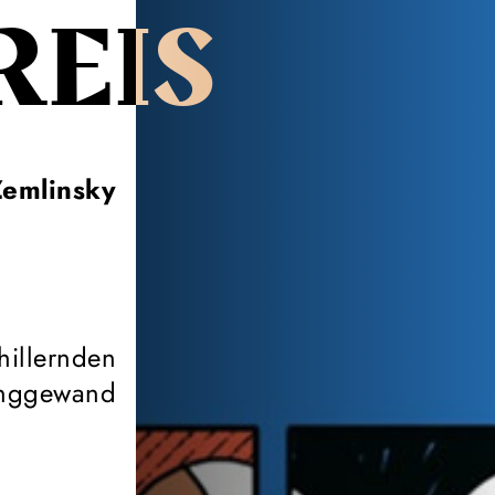
REIS
Zemlinsky
hillernden
nggewand