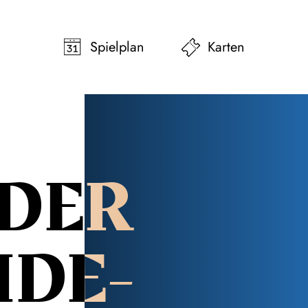
pringen
Zum Footer springen
Spielplan
Karten
DER
IDE­