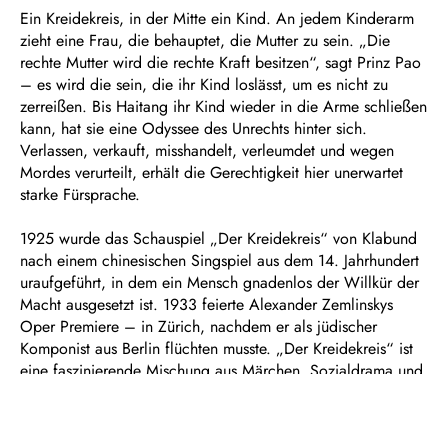
Ein Kreidekreis, in der Mitte ein Kind. An jedem Kinderarm
zieht eine Frau, die behauptet, die Mutter zu sein. „Die
rechte Mutter wird die rechte Kraft besitzen“, sagt Prinz Pao
– es wird die sein, die ihr Kind loslässt, um es nicht zu
zerreißen. Bis Haitang ihr Kind wieder in die Arme schließen
kann, hat sie eine Odyssee des Unrechts hinter sich.
Verlassen, verkauft, misshandelt, verleumdet und wegen
Mordes verurteilt, erhält die Gerechtigkeit hier unerwartet
starke Fürsprache.
1925 wurde das Schauspiel „Der Kreidekreis“ von Klabund
nach einem chinesischen Singspiel aus dem 14. Jahrhundert
uraufgeführt, in dem ein Mensch gnadenlos der Willkür der
Macht ausgesetzt ist. 1933 feierte Alexander Zemlinskys
Oper Premiere – in Zürich, nachdem er als jüdischer
Komponist aus Berlin flüchten musste. „Der Kreidekreis“ ist
eine faszinierende Mischung aus Märchen, Sozialdrama und
Karikatur. Die Musik schillert zwischen Spätromantik à la
Strauss und Mahler und verführt mit Jazzklängen,
fernöstlichen Gongschlägen und Kabarettszenen, die an Kurt