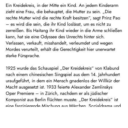
Ein Kreidekreis, in der Mitte ein Kind. An jedem Kinderarm
zieht eine Frau, die behauptet, die Mutter zu sein. „Die
rechte Mutter wird die rechte Kraft besitzen“, sagt Prinz Pao
– es wird die sein, die ihr Kind loslässt, um es nicht zu
zerreißen. Bis Haitang ihr Kind wieder in die Arme schließen
kann, hat sie eine Odyssee des Unrechts hinter sich.
Verlassen, verkauft, misshandelt, verleumdet und wegen
Mordes verurteilt, erhält die Gerechtigkeit hier unerwartet
starke Fürsprache.
1925 wurde das Schauspiel „Der Kreidekreis“ von Klabund
nach einem chinesischen Singspiel aus dem 14. Jahrhundert
uraufgeführt, in dem ein Mensch gnadenlos der Willkür der
Macht ausgesetzt ist. 1933 feierte Alexander Zemlinskys
Oper Premiere – in Zürich, nachdem er als jüdischer
Komponist aus Berlin flüchten musste. „Der Kreidekreis“ ist
eine faszinierende Mischung aus Märchen, Sozialdrama und
Karikatur. Die Musik schillert zwischen Spätromantik à la
Strauss und Mahler und verführt mit Jazzklängen,
fernöstlichen Gongschlägen und Kabarettszenen, die an Kurt