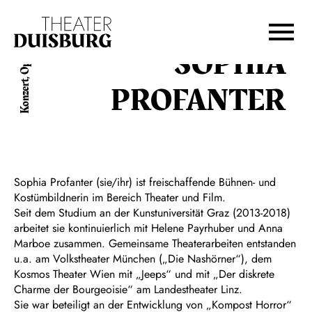
Zur Hauptnavigation springen
Zum Hauptinhalt springen
Zum Footer springen
SOPHIA
Konzert, Oper
PROFANTER
Sophia Profanter (sie/ihr) ist freischaffende Bühnen- und
Kostümbildnerin im Bereich Theater und Film.
Seit dem Studium an der Kunstuniversität Graz (2013-2018)
arbeitet sie kontinuierlich mit Helene Payrhuber und Anna
Marboe zusammen. Gemeinsame Theaterarbeiten entstanden
u.a. am Volkstheater München („Die Nashörner“), dem
Kosmos Theater Wien mit „Jeeps“ und mit „Der diskrete
Charme der Bourgeoisie“ am Landestheater Linz.
Sie war beteiligt an der Entwicklung von „Kompost Horror“