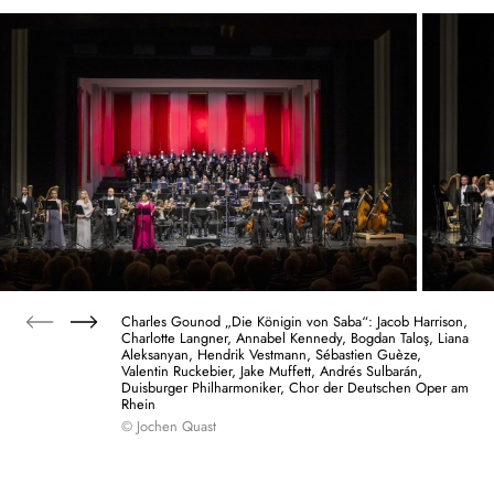
Charles Gounod „Die Königin von Saba“: Jacob Harrison,
Charlotte Langner, Annabel Kennedy, Bogdan Taloş, Liana
Aleksanyan, Hendrik Vestmann, Sébastien Guèze,
Valentin Ruckebier, Jake Muffett, Andrés Sulbarán,
Duisburger Philharmoniker, Chor der Deutschen Oper am
Rhein
© Jochen Quast