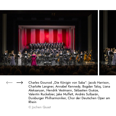
Charles Gounod „Die Königin von Saba“: Jacob Harrison,
Charlotte Langner, Annabel Kennedy, Bogdan Taloş, Liana
Aleksanyan, Hendrik Vestmann, Sébastien Guèze,
Valentin Ruckebier, Jake Muffett, Andrés Sulbarán,
Duisburger Philharmoniker, Chor der Deutschen Oper am
Rhein
© Jochen Quast