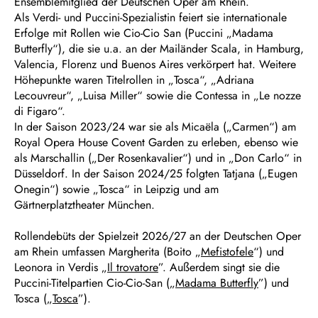
Ensemblemitglied der Deutschen Oper am Rhein.
Als Verdi- und Puccini-Spezialistin feiert sie internationale
Erfolge mit Rollen wie Cio-Cio San (Puccini „Madama
Butterfly“), die sie u.a. an der Mailänder Scala, in Hamburg,
Valencia, Florenz und Buenos Aires verkörpert hat. Weitere
Höhepunkte waren Titelrollen in „Tosca“, „Adriana
Lecouvreur“, „Luisa Miller“ sowie die Contessa in „Le nozze
di Figaro“.
In der Saison 2023/24 war sie als Micaëla („Carmen“) am
Royal Opera House Covent Garden zu erleben, ebenso wie
als Marschallin („Der Rosenkavalier“) und in „Don Carlo“ in
Düsseldorf. In der Saison 2024/25 folgten Tatjana („Eugen
Onegin“) sowie „Tosca“ in Leipzig und am
Gärtnerplatztheater München.
Rollendebüts der Spielzeit 2026/27 an der Deutschen Oper
am Rhein umfassen Margherita (Boito „
Mefistofele
“) und
Leonora in Verdis „
Il trovatore
”. Außerdem singt sie die
Puccini-Titelpartien Cio-Cio-San („
Madama Butterfly
”) und
Tosca („
Tosca
”).