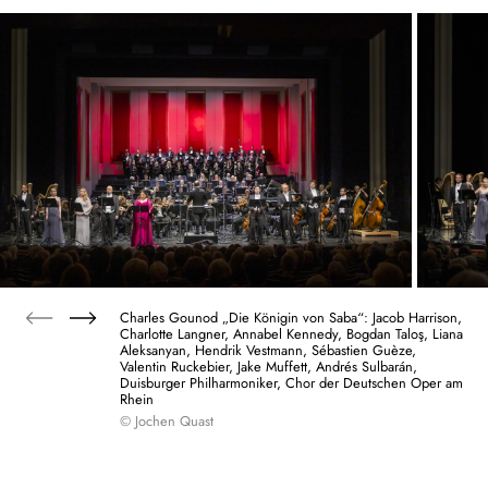
Charles Gounod „Die Königin von Saba“: Jacob Harrison,
Charlotte Langner, Annabel Kennedy, Bogdan Taloş, Liana
Aleksanyan, Hendrik Vestmann, Sébastien Guèze,
Valentin Ruckebier, Jake Muffett, Andrés Sulbarán,
Duisburger Philharmoniker, Chor der Deutschen Oper am
Rhein
© Jochen Quast