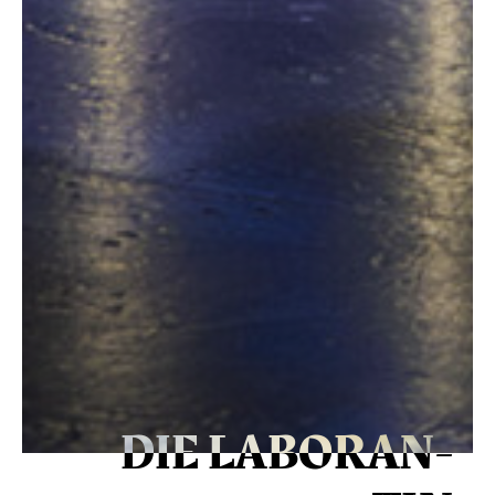
DIE LA­BO­RAN­