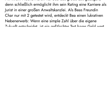
denn schließlich ermöglicht ihm sein Rating eine Karriere als
Jurist in einer großen Anwaltskanzlei. Als Beas Freundin
Char nur mit 2 getestet wird, entdeckt Bea einen lukrativen
Nebenerwerb: Wenn eine simple Zahl über die eigene
Zukunft entscheidet, ist ein gefälschter Test bares Geld wert.
Dauer: noch unbekannt
TEAM
Regie
Michael Steindl
Bühne | Kostüme
bee Hartmann
Video
Florian-Joell Dersch
BESETZUNG