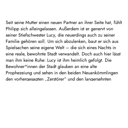
Seit seine Mutter einen neuen Partner an ihrer Seite hat, fühlt
Philipp sich alleingelassen. Außerdem ist er genervt von
seiner Stiefschwester Lucy, die neuerdings auch zu seiner
Familie gehören soll. Um sich abzulenken, baut er sich aus
Spielsachen seine eigene Welt – die sich eines Nachts in
eine reale, bewohnte Stadt verwandelt. Doch auch hier lässt
man ihm keine Ruhe: Lucy ist ihm heimlich gefolgt. Die
Bewohner*innen der Stadt glauben an eine alte
Prophezeiung und sehen in den beiden Neuankömmlingen
den vorhergesagten „Zerstörer“ und den langersehnten
„Retter“. Aber wer von den beiden ist wer? Lucy und Philipp
geraten gemeinsam in allerlei Abenteuer, begegnen Drachen
und Piraten, und stehen am Ende vor einer noch größeren
Bedrohung…
Komponiert von Samuel Penderbayne überwindet die
abenteuerlustige Familienoper nach dem gleichnamigen