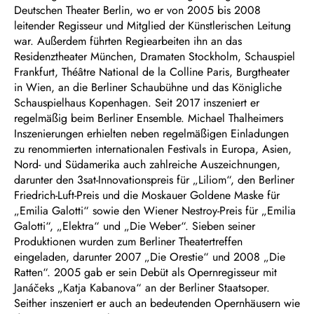
Deutschen Theater Berlin, wo er von 2005 bis 2008
leitender Regisseur und Mitglied der Künstlerischen Leitung
war. Außerdem führten Regiearbeiten ihn an das
Residenztheater München, Dramaten Stockholm, Schauspiel
Frankfurt, Théâtre National de la Colline Paris, Burgtheater
in Wien, an die Berliner Schaubühne und das Königliche
Schauspielhaus Kopenhagen. Seit 2017 inszeniert er
regelmäßig beim Berliner Ensemble. Michael Thalheimers
Inszenierungen erhielten neben regelmäßigen Einladungen
zu renommierten internationalen Festivals in Europa, Asien,
Nord- und Südamerika auch zahlreiche Auszeichnungen,
darunter den 3sat-Innovationspreis für „Liliom“, den Berliner
Friedrich-Luft-Preis und die Moskauer Goldene Maske für
„Emilia Galotti“ sowie den Wiener Nestroy-Preis für „Emilia
Galotti“, „Elektra“ und „Die Weber“. Sieben seiner
Produktionen wurden zum Berliner Theatertreffen
eingeladen, darunter 2007 „Die Orestie“ und 2008 „Die
Ratten“. 2005 gab er sein Debüt als Opernregisseur mit
Janáčeks „Katja Kabanova“ an der Berliner Staatsoper.
Seither inszeniert er auch an bedeutenden Opernhäusern wie