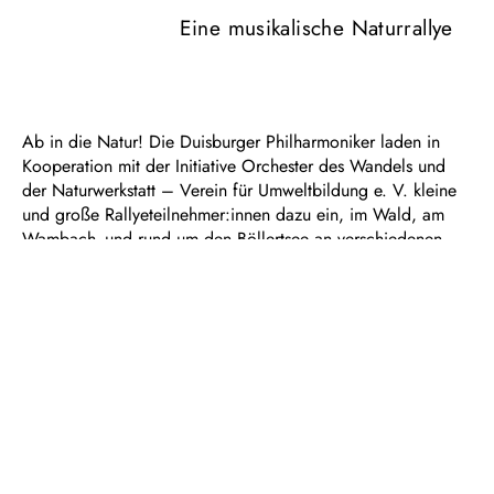
Eine musikalische Naturrallye
Ab in die Natur! Die Duisburger Philharmoniker laden in
Kooperation mit der Initiative Orchester des Wandels und
der Naturwerkstatt – Verein für Umweltbildung e. V. kleine
und große Rallyeteilnehmer:innen dazu ein, im Wald, am
Wambach- und rund um den Böllertsee an verschiedenen
Stationen die Natur zu erkunden, kleine Aufgaben zu
bewältigen und Orchestermusiker:innen mit ihren
Instrumenten kennenzulernen. Zunächst heißt es daher: Die
am Startpunkt ausgehändigte Karte gut studieren, auf dem
vorgezeichneten Weg bleiben und keine Station verpassen!
Erfolgreich zum Ausgangspunkt an der Naturwerkstatt
zurückgekehrt, werden alle kleinen und großen
Teilnehmenden mit einem kleinen Konzert zum Mitmachen
belohnt.