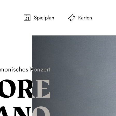
pringen
Zum Footer springen
Spielplan
Karten
rmonisches Konzert
ORE