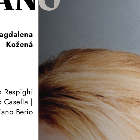
IANO
Magdalena
Kožená
o Respighi
 Casella |
iano Berio