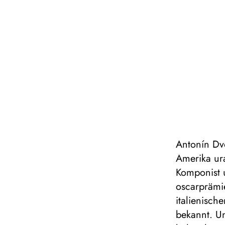
Antonín Dv
Amerika ura
Komponist 
oscarprämi
italienisch
bekannt. Un