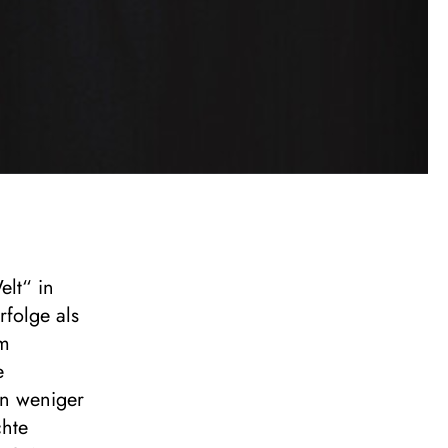
lt“ in
rfolge als
um
e
en weniger
chte