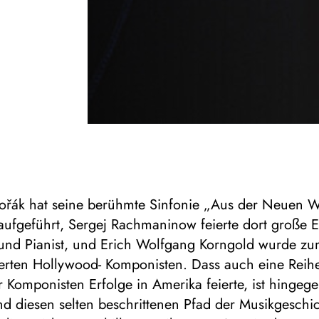
ořák hat seine berühmte Sinfonie „Aus der Neuen We
ufgeführt, Sergej Rachmaninow feierte dort große E
und Pianist, und Erich Wolfgang Korngold wurde z
erten Hollywood- Komponisten. Dass auch eine Reih
er Komponisten Erfolge in Amerika feierte, ist hingeg
d diesen selten beschrittenen Pfad der Musikgeschi