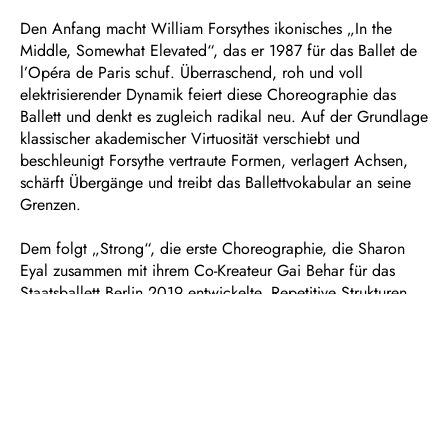
Den Anfang macht William Forsythes ikonisches „In the
Middle, Somewhat Elevated“, das er 1987 für das Ballet de
l’Opéra de Paris schuf. Überraschend, roh und voll
elektrisierender Dynamik feiert diese Choreographie das
Ballett und denkt es zugleich radikal neu. Auf der Grundlage
klassischer akademischer Virtuosität verschiebt und
beschleunigt Forsythe vertraute Formen, verlagert Achsen,
schärft Übergänge und treibt das Ballettvokabular an seine
Grenzen.
Dem folgt „Strong“, die erste Choreographie, die Sharon
Eyal zusammen mit ihrem Co-Kreateur Gai Behar für das
Staatsballett Berlin 2019 entwickelte. Repetitive Strukturen
und pulsierende elektronische Klänge des Komponisten Ori
Lichtik treiben einen Ensemblekörper an, der einem Techno-
Club entsprungen scheint. In hypnotischen Mustern lotet
„Strong“ das Spannungsfeld zwischen Kontrolle und
ekstatischem Verlangen aus: Eine traumhafte Welt entsteht,
zart und überwältigend zugleich.