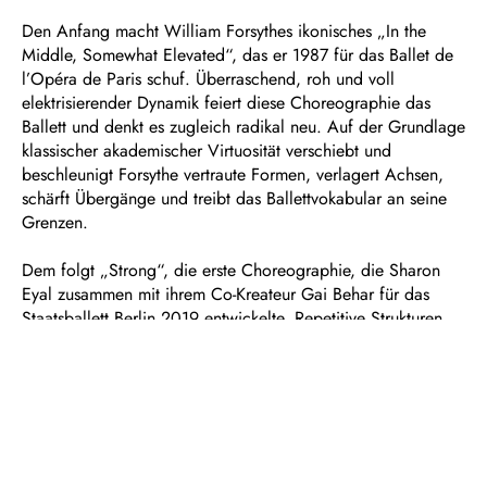
Den Anfang macht William Forsythes ikonisches „In the
Middle, Somewhat Elevated“, das er 1987 für das Ballet de
l’Opéra de Paris schuf. Überraschend, roh und voll
elektrisierender Dynamik feiert diese Choreographie das
Ballett und denkt es zugleich radikal neu. Auf der Grundlage
klassischer akademischer Virtuosität verschiebt und
beschleunigt Forsythe vertraute Formen, verlagert Achsen,
schärft Übergänge und treibt das Ballettvokabular an seine
Grenzen.
Dem folgt „Strong“, die erste Choreographie, die Sharon
Eyal zusammen mit ihrem Co-Kreateur Gai Behar für das
Staatsballett Berlin 2019 entwickelte. Repetitive Strukturen
und pulsierende elektronische Klänge des Komponisten Ori
Lichtik treiben einen Ensemblekörper an, der einem Techno-
Club entsprungen scheint. In hypnotischen Mustern lotet
„Strong“ das Spannungsfeld zwischen Kontrolle und
ekstatischem Verlangen aus: Eine traumhafte Welt entsteht,
zart und überwältigend zugleich.