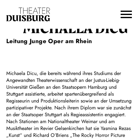
Zur Hauptnavigation springen
Zum Hauptinhalt springen
Zum Footer springen
MICHAELA DICU
Leitung Junge Oper am Rhein
Michaela Dicu, die bereits während ihres Studiums der
Angewandten Theaterwissenschaft an der Justus-Liebig-
Universität Gießen an den Staatsopern Hamburg und
Stuttgart assistierte, arbeitet spartenübergreifend als
Regisseurin und Produktionsleiterin sowie an der Umsetzung
partizipativer Projekte. Nach ihrem Diplom war sie zunächst
an der Staatsoper Stuttgart als Regieassistentin engagiert.
Nach Stationen am Nationaltheater Weimar und am
Musiktheater im Revier Gelsenkirchen hat sie Yasmina Rezas
„Kunst“ und Richard O’Briens „The Rocky Horror Picture