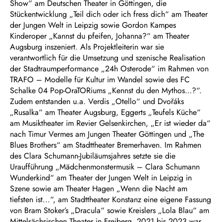
Show“ am Deutschen Theater in Göttingen, die
Stückentwicklung „Teil dich oder ich fress dich“ am Theater
der Jungen Welt in Leipzig sowie Gordon Kampes
Kinderoper „Kannst du pfeifen, Johanna?“ am Theater
Augsburg inszeniert. Als Projektleiterin war sie
verantwortlich für die Umsetzung und szenische Realisation
der Stadtraumperformance „24h Osterode“ im Rahmen von
TRAFO – Modelle für Kultur im Wandel sowie des FC
Schalke 04 Pop-OraTORiums „Kennst du den Mythos…?“.
Zudem entstanden u.a. Verdis „Otello“ und Dvořáks
„Rusalka“ am Theater Augsburg, Eggerts „Teufels Küche“
am Musiktheater im Revier Gelsenkirchen, „Er ist wieder da“
nach Timur Vermes am Jungen Theater Göttingen und „The
Blues Brothers“ am Stadttheater Bremerhaven. Im Rahmen
des Clara Schumann-Jubiläumsjahres setzte sie die
Uraufführung „Mädchenmonstermusik – Clara Schumann
Wunderkind“ am Theater der Jungen Welt in Leipzig in
Szene sowie am Theater Hagen „Wenn die Nacht am
tiefsten ist...“, am Stadttheater Konstanz eine eigene Fassung
von Bram Stoker’s „Dracula“ sowie Kreislers „Lola Blau“ am
Mittelsächsischen Theater in Freiberg. 2021 bis 2023 war