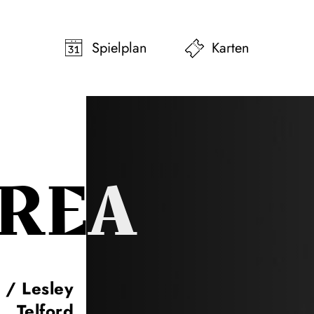
pringen
Zum Footer springen
Spielplan
Karten
AREA
 / Lesley
Telford