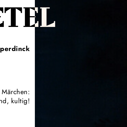
ETEL
perdinck
 Märchen:
d, kultig!