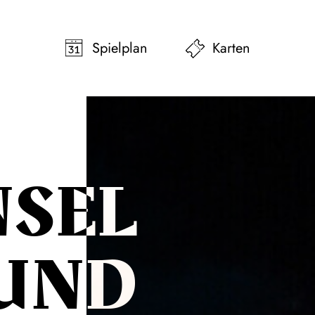
pringen
Zum Footer springen
Spielplan
Karten
SEL
UND