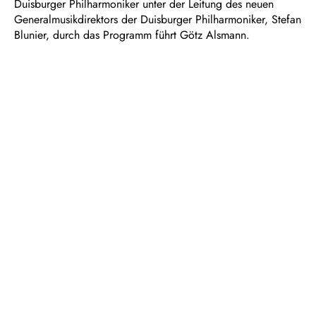
Duisburger Philharmoniker unter der Leitung des neuen
Generalmusikdirektors der Duisburger Philharmoniker, Stefan
Blunier, durch das Programm führt Götz Alsmann.
Einen besonderen Konzertmoment mit der bunten und
lebendigen Vielseitigkeit der Stimmen Duisburgs schafft als
Special Guest Koray Berat Sari, Community Music Artist der
Duisburger Philharmoniker, mit seiner Komposition für das
Projekt „Marxloh Music Circus“.
TEAM
Musikalische Leitung
Stefan Blunier
Chorleitung
Albert Horne
Dramaturgie
Anna Melcher
BESETZUNG
Moderation
Götz Alsmann