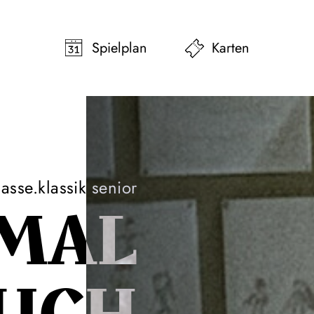
pringen
Zum Footer springen
Spielplan
Karten
lasse.klassik senior
MAL