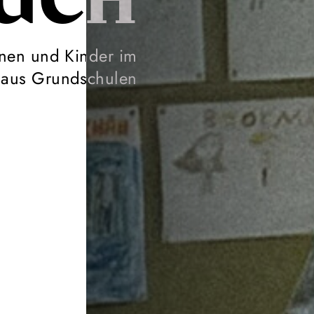
BUCH
nnen und Kinder im
d aus Grundschulen