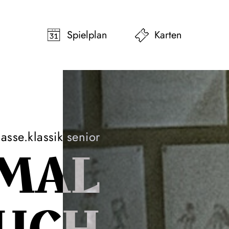
pringen
Zum Footer springen
Spielplan
Karten
lasse.klassik senior
MAL