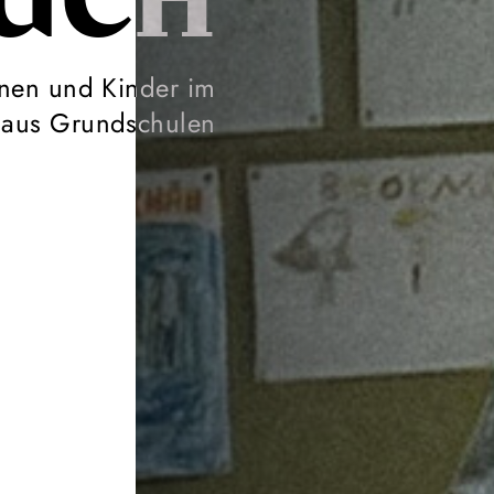
BUCH
nnen und Kinder im
d aus Grundschulen