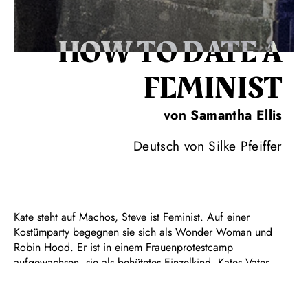
HOW TO DATE A
FEMI­NIST
von Samantha Ellis
Deutsch von Silke Pfeiffer
Kate steht auf Machos, Steve ist Feminist. Auf einer
Kostümparty begegnen sie sich als Wonder Woman und
Robin Hood. Er ist in einem Frauenprotestcamp
aufgewachsen, sie als behütetes Einzelkind. Kates Vater
findet Steve zu „anders“, Steves Mutter hält Kate für
materialistisch und unemanzipiert. Dennoch finden Kate und
Steve einander unwiderstehlich. Doch schon die