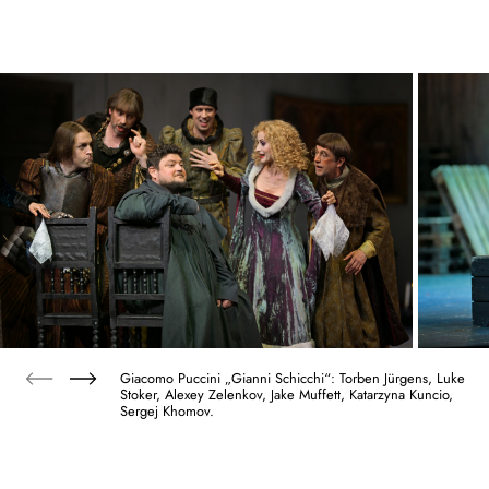
Giacomo Puccini „Gianni Schicchi“: Torben Jürgens, Luke
Stoker, Alexey Zelenkov, Jake Muffett, Katarzyna Kuncio,
Sergej Khomov.