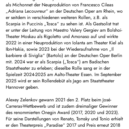
als Michonnet der Neuproduktion von Francesco Cileas
„Adriana Lecouvreur“ an der Deutschen Oper am Rhein, wo
er seitdem in verschiedenen weiteren Rollen, z.B. als
Scarpia in Puccinis „Tosca“ zu sehen ist. Als Gastsolist trat
er unter der Leitung von Maestro Valery Gergiev am Bolshoi-
Theater Moskau als Rigoletto und Amonaso auf und wirkte
2022 in einer Neuproduktion von Iolanta am Theater Kiel als
Ibn-Hakia, sowie 2023 bei der Wiederaufnahme von „Il
barbiere di Siviglia“ (Bartolo) an der Deutschen Oper Berlin
mit. 2024 war er als Scarpia („Tosca“) am Badischen
Staatstheater zu erleben; dieselbe Rolle sang er in der
Spielzeit 2024-2025 am Aalto-Theater Essen. Im September
2025 wird er sein Rollendebüt als Jago am Staatstheater
Hannover geben.
Alexey Zelenkov gewann 2021 den 2. Platz beim José-
Carreras-Wettbewerb und ist zudem dreimaliger Gewinner
des renommierten Onegin Award (2017, 2020 und 2023).
Für seine Darstellungen von Renato, Tomsky und Tonio erhielt
er den Theaterpreis „Paradise“ 2017 und Preis erneut 2018