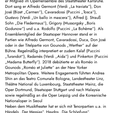
er Mitglied im Opernensemble des Staatstheater Karlsruhe.
Dort sang er Alfredo Germont (Verdi „La traviata“), Don
José (Bizet „Carmen“), Cavaradossi (Puccini „Tosca“),
Gustavo (Verdi „Un ballo in mascera“), Alfred (J. Strauß
Sohn „Die Fledermaus“), Grigory (Mussorgsky „Boris
Godunow“) und u.a. Rodolfo (Puccini „La Bohème“). Als
Ensemblemitglied der Staatsoper Hannover stand er in
Partien wie Alfredo Germont, Cavaradossi, Duca, Don José
oder in der Titelpartie von Gounods „Werther“ auf der
Bühne. Regelmäßig interpretiert er zudem Kalaf (Puccini
„Turandot“), Radamès (Verdi „Aida“) und Pinkerton (Puccini
„Madama Butterfly“). 2018 debütierte er als Roméo in
Gounods „Roméo et Juliette“ an der New Yorker
Metropolitan Opera. Weitere Engagements führten Andrea
Shin an das Teatro Comunale Bologna, Landestheater Linz,
Théâtre National du Luxembourg, Staatstheater Mainz, die
Oper Dortmund, Staatsoper Stuttgart und nach Malaysia
sowie regelmäßig an die Oper Leipzig und die Koreanische
Nationaloper in Seoul
Neben dem Musiktheater hat er sich mit Tenorpartien u.a. in
Händels „Der Messias“, Haydns „Die Schöpfung“,