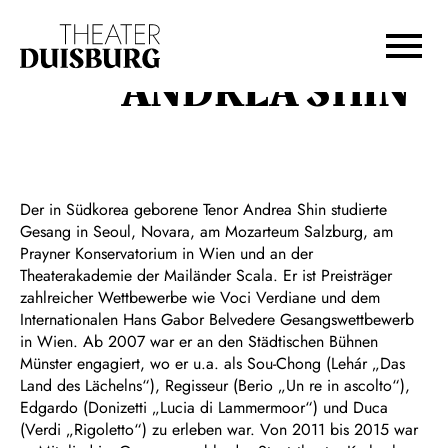
Zur Hauptnavigation springen
Zum Hauptinhalt springen
Zum Footer springen
ANDREA SHIN
Der in Südkorea geborene Tenor Andrea Shin studierte
Gesang in Seoul, Novara, am Mozarteum Salzburg, am
Prayner Konservatorium in Wien und an der
Theaterakademie der Mailänder Scala. Er ist Preisträger
zahlreicher Wettbewerbe wie Voci Verdiane und dem
Internationalen Hans Gabor Belvedere Gesangswettbewerb
in Wien. Ab 2007 war er an den Städtischen Bühnen
Münster engagiert, wo er u.a. als Sou-Chong (Lehár „Das
Land des Lächelns“), Regisseur (Berio „Un re in ascolto“),
Edgardo (Donizetti „Lucia di Lammermoor“) und Duca
(Verdi „Rigoletto“) zu erleben war. Von 2011 bis 2015 war