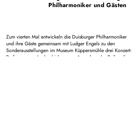
Philharmoniker und Gästen
Zum vierten Mal entwickeln die Duisburger Philharmoniker
und ihre Gäste gemeinsam mit Ludger Engels zu den
Sonderausstellungen im Museum Küppersmühle drei Konzert-
Performances. In den bisher neun Ausgaben der Reihe, die
sich zu einer Kultreihe entwickelt hat und deren drei
Performances aufgrund der hohen Nachfrage nunmehr
jeweils zweimal aufgeführt werden, haben die
Philharmoniker mit mehr als 40 Gästen aus Musik,
Schauspiel und Tanz neue Erlebnisebenen aus den Themen
und Inhalten der ausgestellten Werke geschaffen.
In den nächsten drei Konzert-Performances werden
klingende Interventionen neue Perspektiven auf die Werke
der einmaligen Sammlung Ströher der Küppersmühle, aber
auch Hintergründe der jeweiligen Künstler:innen und ihre