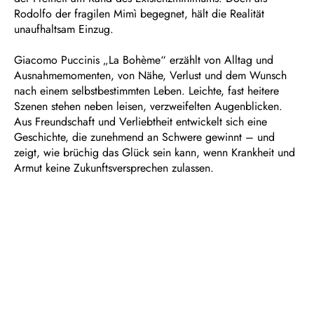
Rodolfo der fragilen Mimì begegnet, hält die Realität
unaufhaltsam Einzug.
Giacomo Puccinis „La Bohème“ erzählt von Alltag und
Ausnahmemomenten, von Nähe, Verlust und dem Wunsch
nach einem selbstbestimmten Leben. Leichte, fast heitere
Szenen stehen neben leisen, verzweifelten Augenblicken.
Aus Freundschaft und Verliebtheit entwickelt sich eine
Geschichte, die zunehmend an Schwere gewinnt – und
zeigt, wie brüchig das Glück sein kann, wenn Krankheit und
Armut keine Zukunftsversprechen zulassen.
Dauer: ca. 2½ Stunden, eine Pause
In italienischer Sprache mit deutschen Übertiteln
Empfohlen ab 12 Jahren
Szenen aus Henri Murgers „Vie de la Bohème“ in vier
Bildern