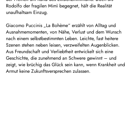
Rodolfo der fragilen Mimì begegnet, hält die Realität
unaufhaltsam Einzug.
Giacomo Puccinis „La Bohème“ erzählt von Alltag und
Ausnahmemomenten, von Nähe, Verlust und dem Wunsch
nach einem selbstbestimmten Leben. Leichte, fast heitere
Szenen stehen neben leisen, verzweifelten Augenblicken.
Aus Freundschaft und Verliebtheit entwickelt sich eine
Geschichte, die zunehmend an Schwere gewinnt – und
zeigt, wie brüchig das Glück sein kann, wenn Krankheit und
Armut keine Zukunftsversprechen zulassen.
Dauer: ca. 2½ Stunden, eine Pause
In italienischer Sprache mit deutschen Übertiteln
Empfohlen ab 12 Jahren
Szenen aus Henri Murgers „Vie de la Bohème“ in vier
Bildern