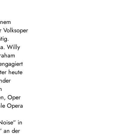
einem
r Volksoper
tig.
a. Willy
Graham
engagiert
ter heute
ender
n
en, Oper
ale Opera
Noise“ in
“ an der