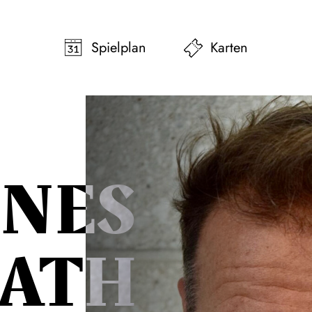
pringen
Zum Footer springen
Spielplan
Karten
NES
ATH