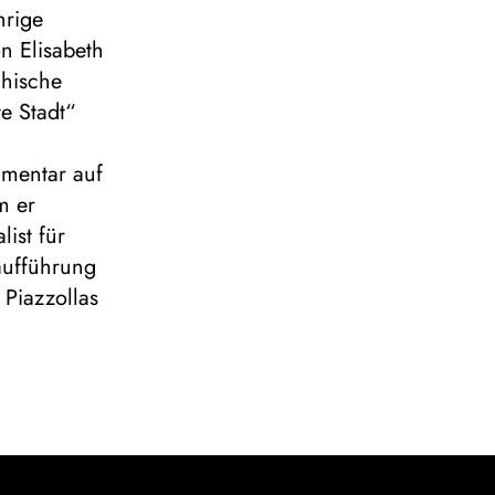
hrige
n Elisabeth
chische
te Stadt“
mmentar auf
m er
list für
aufführung
 Piazzollas