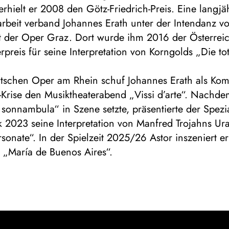
rhielt er 2008 den Götz-Friedrich-Preis. Eine langjä
beit verband Johannes Erath unter der Intendanz vo
t der Oper Graz. Dort wurde ihm 2016 der Österrei
rpreis für seine Interpretation von Korngolds „Die to
tschen Oper am Rhein schuf Johannes Erath als Ko
-Krise den Musiktheaterabend „Vissi d’arte“. Nachde
a sonnambula“ in Szene setzte, präsentierte der Spezia
 2023 seine Interpretation von Manfred Trojahns Ur
onate“. In der Spielzeit 2025/26 Astor inszeniert er
 „María de Buenos Aires“.