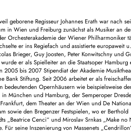
tweil geborene Regisseur Johannes Erath war nach s
ium in Wien und Freiburg zunächst als Musiker an de
er Orchesterakademie der Wiener Philharmoniker tä
selte er ins Regiefach und assistierte europaweit u.
colas Brieger, Guy Joosten, Peter Konwitschny und 
wurde er als Spielleiter an die Staatsoper Hamburg 
n 2005 bis 2007 Stipendiat der Akademie Musikthea
e Bank Stiftung. Seit 2006 arbeitet er als freischaff
an bedeutenden Opernhäusern wie beispielsweise de
n in München und Hamburg, der Semperoper Dresd
 Frankfurt, dem Theater an der Wien und De Nation
am sowie den Bregenzer Festspielen, wo er Berthold
ts „Beatrice Cenci“ und Miroslav Srnkas „Make no 
e. Für seine Inszenierung von Massenets „Cendrillon