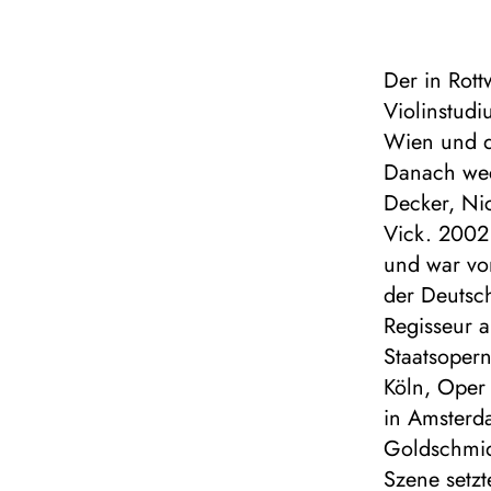
Der in Rot
Violinstud
Wien und d
Danach wech
Decker, Ni
Vick. 2002 
und war vo
der Deutsch
Regisseur 
Staatsoper
Köln, Oper
in Amsterd
Goldschmid
Szene setzt