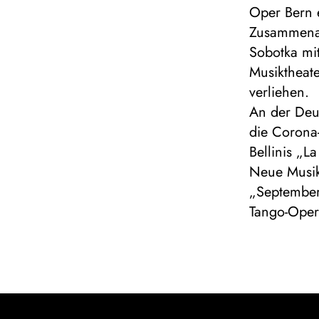
Oper Bern e
Zusammenar
Sobotka mi
Musiktheate
verliehen.
An der Deu
die Corona
Bellinis „L
Neue Musik
„Septembers
Tango-Oper