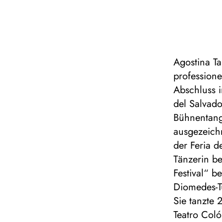
Agostina Ta
professione
Abschluss i
del Salvado
Bühnentang
ausgezeichn
der Feria d
Tänzerin be
Festival“ b
Diomedes-Tu
Sie tanzte 
Teatro Coló