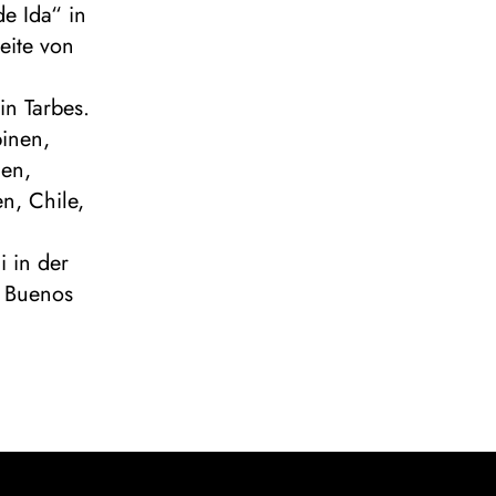
e Ida“ in
eite von
in Tarbes.
pinen,
ien,
n, Chile,
 in der
e Buenos