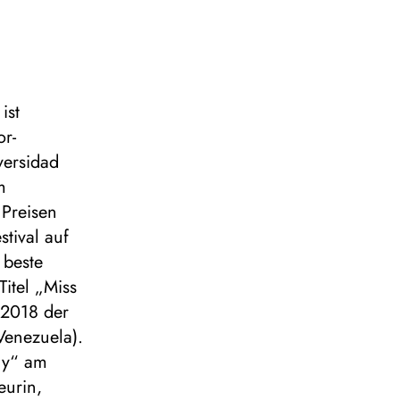
ist
or-
versidad
m
 Preisen
tival auf
 beste
itel „Miss
d 2018 der
(Venezuela).
nny“ am
eurin,