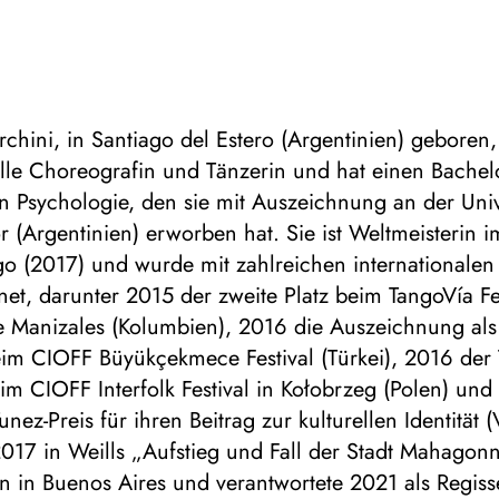
rchini, in Santiago del Estero (Argentinien) geboren, 
lle Choreografin und Tänzerin und hat einen Bachel
n Psychologie, den sie mit Auszeichnung an der Uni
r (Argentinien) erworben hat. Sie ist Weltmeisterin i
o (2017) und wurde mit zahlreichen internationalen
et, darunter 2015 der zweite Platz beim TangoVía Fes
e Manizales (Kolumbien), 2016 die Auszeichnung als
im CIOFF Büyükçekmece Festival (Türkei), 2016 der T
eim CIOFF Interfolk Festival in Kołobrzeg (Polen) un
nez-Preis für ihren Beitrag zur kulturellen Identität 
2017 in Weills „Aufstieg und Fall der Stadt Mahago
n in Buenos Aires und verantwortete 2021 als Regiss