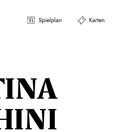
pringen
Zum Footer springen
Spielplan
Karten
TINA
HINI