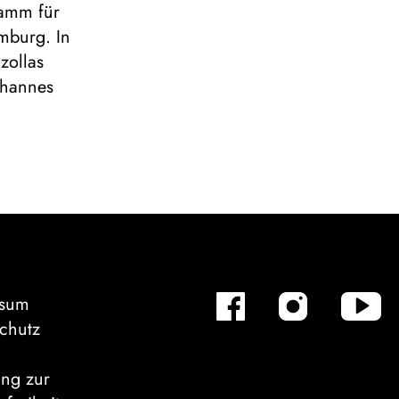
ramm für
mburg. In
zollas
ohannes
ssum
chutz
ung zur