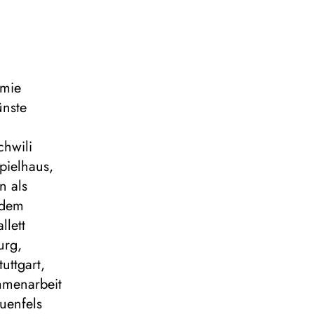
emie
ünste
n
chwili
pielhaus,
n als
 dem
llett
urg,
uttgart,
mmenarbeit
uenfels