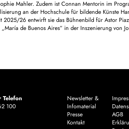
ophie Mahler. Zudem ist Connan Mentorin im Prog
alisierung an der Hochschule für bildende Künste Ha
it 2025/26 entwirft sie das Bühnenbild für Astor Piaz
 „María de Buenos Aires“ in der Inszenierung von J
r Telefon
Newsletter &
Impre
62 100
Infomaterial
Datens
Presse
AGB
Kontakt
Erklär