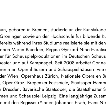
nan, geboren in Bremen, studierte an der Kunstakad
 Groningen sowie an der Hochschule für bildende K
reits während ihres Studiums realisierte sie mit de
nnen Martin Baierlein, Regina Gyr und Nino Haratis
er für Schauspielproduktionen im Deutschen Schaus
heater und auf Kampnagel. Seit 2008 arbeitet Conna
nerin an Opernhäusern und Schauspielhäusern wie
 der Wien, Opernhaus Zürich, Nationale Opera en Ba
 Oper Graz, Bregenzer Festspiele, Staatsoper Hamb
Dresden, Bayerische Staatsoper, die Staatstheater St
emen und Schauspiel Leipzig. Eine langjährige Zusa
sie mit den Regisseur*innen Johannes Erath, Hans Ne