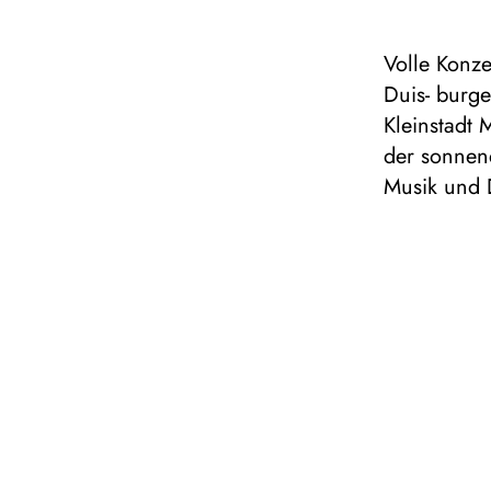
Volle Konze
Duis- burge
Kleinstadt
der sonnend
Musik und D
intensiv an
Rückkehr 
dazu steht 
Brahms auf
Ischl aufs 
Felix Mende
alt war.