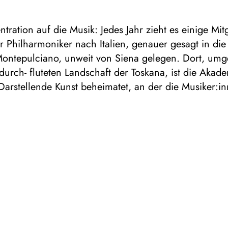
ntration auf die Musik: Jedes Jahr zieht es einige Mit
r Philharmoniker nach Italien, genauer gesagt in die
 Montepulciano, unweit von Siena gelegen. Dort, um
urch- fluteten Landschaft der Toskana, ist die Akadem
arstellende Kunst beheimatet, an der die Musiker:i
 ausgewählten Werken feilen können, die sie nach ih
aus dem Süden dem Duisburger Publikum präsentier
dieses Mal das heiter gestimmte 2. Streichquintett v
 dem Programm, das er während seines Sommerurla
Notenpapier brachte. Dazu erklingt das 1. Streichquin
lssohn Bartholdy, entstanden im Frühjahr 1826, als 