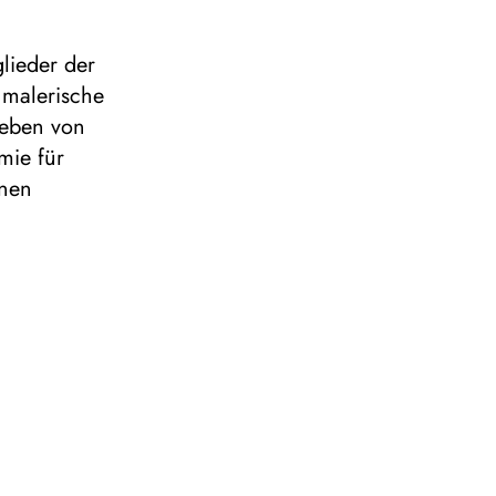
glieder der
 malerische
geben von
ie für
nnen
rer
en. Passend
on Johannes
ubs in Bad
tett von
er 17 Jahre