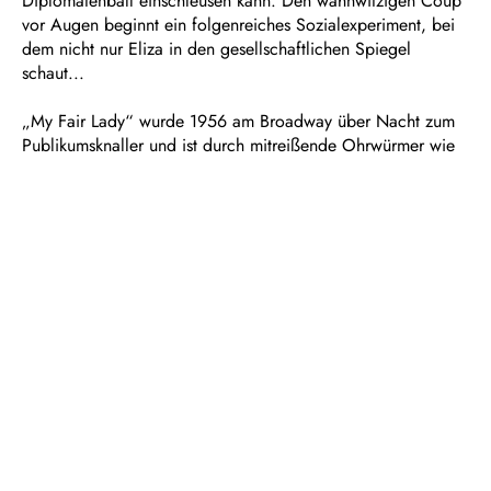
Diplomatenball einschleusen kann. Den wahnwitzigen Coup
vor Augen beginnt ein folgenreiches Sozialexperiment, bei
dem nicht nur Eliza in den gesellschaftlichen Spiegel
schaut...
„My Fair Lady“ wurde 1956 am Broadway über Nacht zum
Publikumsknaller und ist durch mitreißende Ohrwürmer wie
„Es grünt so grün“ auch noch im Jubiläumsjahr 70 Jahre
nach seiner Uraufführung eins der beliebtesten Musicals
überhaupt.
Dauer: ca. 3 Stunden, eine Pause
In deutscher Sprache mit Übertiteln
Empfohlen ab 12 Jahren
Musical in zwei Akten
Nach George Bernard Shaws „Pygmalion“ und dem
Film von Gabriel Pascal
Buch von Alan Jay Lerner