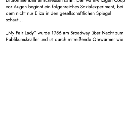
Diplomatenball einschleusen kann. Den wahnwitzigen Coup
vor Augen beginnt ein folgenreiches Sozialexperiment, bei
dem nicht nur Eliza in den gesellschaftlichen Spiegel
schaut...
„My Fair Lady“ wurde 1956 am Broadway über Nacht zum
Publikumsknaller und ist durch mitreißende Ohrwürmer wie
„Es grünt so grün“ auch noch im Jubiläumsjahr 70 Jahre
nach seiner Uraufführung eins der beliebtesten Musicals
überhaupt.
Dauer: ca. 3 Stunden, eine Pause
In deutscher Sprache mit Übertiteln
Empfohlen ab 12 Jahren
Musical in zwei Akten
Nach George Bernard Shaws „Pygmalion“ und dem
Film von Gabriel Pascal
Buch von Alan Jay Lerner