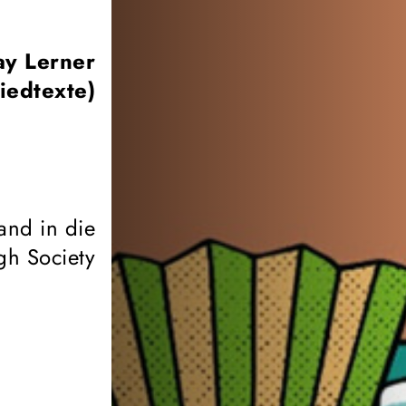
ay Lerner
iedtexte)
and in die
gh Society