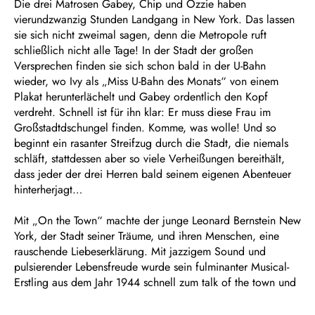
Die drei Matrosen Gabey, Chip und Ozzie haben
vierundzwanzig Stunden Landgang in New York. Das lassen
sie sich nicht zweimal sagen, denn die Metropole ruft
schließlich nicht alle Tage! In der Stadt der großen
Versprechen finden sie sich schon bald in der U-Bahn
wieder, wo Ivy als „Miss U-Bahn des Monats“ von einem
Plakat herunterlächelt und Gabey ordentlich den Kopf
verdreht. Schnell ist für ihn klar: Er muss diese Frau im
Großstadtdschungel finden. Komme, was wolle! Und so
beginnt ein rasanter Streifzug durch die Stadt, die niemals
schläft, stattdessen aber so viele Verheißungen bereithält,
dass jeder der drei Herren bald seinem eigenen Abenteuer
hinterherjagt…
Mit „On the Town“ machte der junge Leonard Bernstein New
York, der Stadt seiner Träume, und ihren Menschen, eine
rauschende Liebeserklärung. Mit jazzigem Sound und
pulsierender Lebensfreude wurde sein fulminanter Musical-
Erstling aus dem Jahr 1944 schnell zum talk of the town und
eroberte darüber hinaus in Windeseile die Weltbühne des
Musicals.