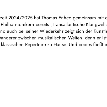
elzeit 2024/2025 hat Thomas Enhco gemeinsam mit 
Philharmonikern bereits „Transatlantische Klangwelt
nd auch bei seiner Wiederkehr zeigt sich der Künstle
Wanderer zwischen musikalischen Welten, denn er is
 klassischen Repertoire zu Hause. Und beides fließt i
ramm „Mozart-Paradox“ ein. „Mozart hat mich seit m
gleitet“, erinnert sich Thomas Enhco. „Als Jazzmusike
 nie auf sein Werk zurückgegriffen, um zu improvis
 bei Bach, Brahms oder Schumann getan habe.“ Und d
tige Musiker nun mit einem Projekt, das ganz dem Sc
Wunderkinds gewidmet ist. Dafür hat er eine persön
 populären Werken zusammengestellt – darunter da
“ aus dem berühmten Requiem, die Ouvertüre zur 
der das traumhaft schöne Klarinettenkonzert –, um 