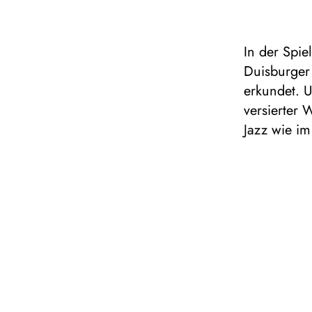
In der Spi
Duisburger 
erkundet. U
versierter 
Jazz wie im
neues Prog
Kindheit be
jedoch noch
ich es oft
der vielsei
Salzburger 
Auswahl an
„Lacrimosa
Giovanni“ o