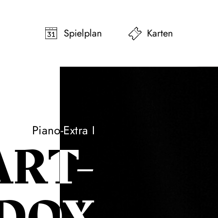
pringen
Zum Footer springen
Spielplan
Karten
Piano-Extra I
RT-