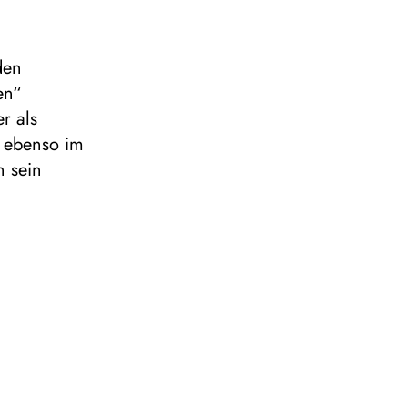
den
en“
r als
t ebenso im
n sein
einer
r hatte ich
ieren, wie
as ändert
haffen des
liche
s
Oper „Don
darüber in