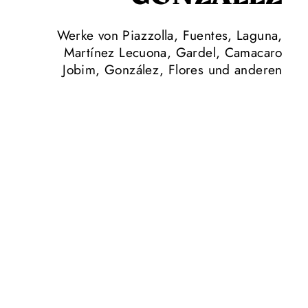
Werke von Piazzolla, Fuentes, Laguna,
Martínez Lecuona, Gardel, Camacaro
Jobim, González, Flores und anderen
Venezolanisches Doppel: Für das 8. Kammerkonzert hat
unser Artist in Residence Pacho Flores seinen ebenfalls aus
Venezuela stammenden Musikerkollegen, Komponisten,
Arrangeur und Produzenten Jesús „Pingüino“ González
eingeladen – den „Paganini der spanischen Gitarre“, wie
Pacho Flores ihn augenzwinkernd nennt. Die beiden
verbindet seit einiger Zeit eine enge künstlerische
Partnerschaft, als deren Ergebnis bereits 2017 das mit der
Goldmedaille der Global Music Awards ausgezeichnete
Album „Entropía“ erschienen ist. Und das stellt die Basis des
Programms dar, für das die beiden Multitalente Stücke aus
ihrer Heimat zusammengestellt haben, mit einer sorgfältigen