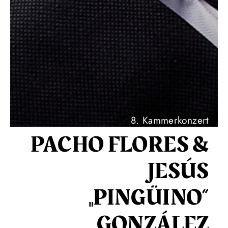
8. Kammerkonzert
PACHO FLORES &
JESÚS
„PINGÜINO“
GONZÁLEZ