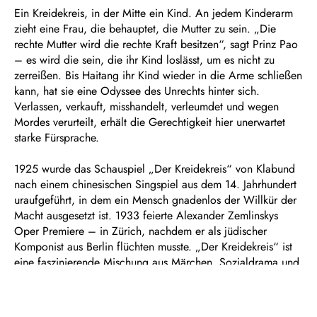
Ein Kreidekreis, in der Mitte ein Kind. An jedem Kinderarm
zieht eine Frau, die behauptet, die Mutter zu sein. „Die
rechte Mutter wird die rechte Kraft besitzen“, sagt Prinz Pao
– es wird die sein, die ihr Kind loslässt, um es nicht zu
zerreißen. Bis Haitang ihr Kind wieder in die Arme schließen
kann, hat sie eine Odyssee des Unrechts hinter sich.
Verlassen, verkauft, misshandelt, verleumdet und wegen
Mordes verurteilt, erhält die Gerechtigkeit hier unerwartet
starke Fürsprache.
1925 wurde das Schauspiel „Der Kreidekreis“ von Klabund
nach einem chinesischen Singspiel aus dem 14. Jahrhundert
uraufgeführt, in dem ein Mensch gnadenlos der Willkür der
Macht ausgesetzt ist. 1933 feierte Alexander Zemlinskys
Oper Premiere – in Zürich, nachdem er als jüdischer
Komponist aus Berlin flüchten musste. „Der Kreidekreis“ ist
eine faszinierende Mischung aus Märchen, Sozialdrama und
Karikatur. Die Musik schillert zwischen Spätromantik à la
Strauss und Mahler und verführt mit Jazzklängen,
fernöstlichen Gongschlägen und Kabarettszenen, die an Kurt