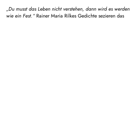
„Du musst das Leben nicht verstehen, dann wird es werden
wie ein Fest.“
Rainer Maria Rilkes Gedichte sezieren das
menschliche Miteinander. Sie erzählen vom Leben und
Lieben, von herben Verlusten und leisem Glück und suchen
stets das Größere, auch Unfassbare, was über das Gesagte
und Gedachte hinausgeht. Bühne Cipolla präsentiert einige
der berühmten Gedichte wie „Der Panther“, „Herbsttag“
und „Das Karussell“, aber auch weniger bekannte Verse und
verknüpft Rilkes Lyrik mit einer Geschichte über Schuld und
Vergebung.
Luisas Sohn liegt seit einem Verkehrsunfall im Krankenhaus.
Neo, der beteiligte Motorradfahrer, hat Fahrerflucht
begangen und versucht, geplagt von Schuldgefühlen, in
einer Bar zu vergessen. Dort verkehrt die liebes- und
lebenshungrige Graia, die beim Flirten mit Neo bald dessen
dunkles Geheimnis ahnt. Auch Luisa besucht die Bar und
lernt Neo kennen, bei dem sie Trost findet und ihre Sorgen
für eine Weile vergisst. Doch dann entdeckt sie eines Tages
in Neos Garage ein verbeultes Motorrad …