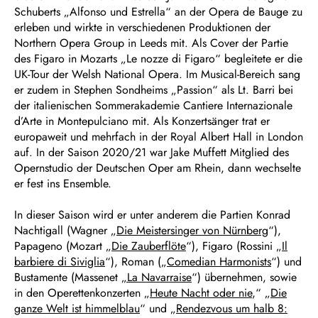
Schuberts „Alfonso und Estrella“ an der Opera de Bauge zu
erleben und wirkte in verschiedenen Produktionen der
Northern Opera Group in Leeds mit. Als Cover der Partie
des Figaro in Mozarts „Le nozze di Figaro“ begleitete er die
UK-Tour der Welsh National Opera. Im Musical-Bereich sang
er zudem in Stephen Sondheims „Passion“ als Lt. Barri bei
der italienischen Sommerakademie Cantiere Internazionale
d’Arte in Montepulciano mit. Als Konzertsänger trat er
europaweit und mehrfach in der Royal Albert Hall in London
auf. In der Saison 2020/21 war Jake Muffett Mitglied des
Opernstudio der Deutschen Oper am Rhein, dann wechselte
er fest ins Ensemble.
In dieser Saison wird er unter anderem die Partien Konrad
Nachtigall (Wagner „
Die Meistersinger von Nürnberg
“),
Papageno (Mozart „
Die Zauberflöte
“), Figaro (Rossini „
Il
barbiere di Siviglia
“), Roman („
Comedian Harmonists
“) und
Bustamente (Massenet
„La Navarraise
“) übernehmen, sowie
in den Operettenkonzerten „
Heute Nacht oder nie
,“ „
Die
ganze Welt ist himmelblau
“ und „
Rendezvous um halb 8: