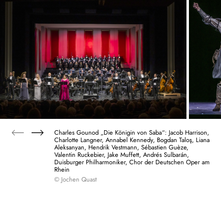
Charles Gounod „Die Königin von Saba“: Jacob Harrison,
Charlotte Langner, Annabel Kennedy, Bogdan Taloş, Liana
Aleksanyan, Hendrik Vestmann, Sébastien Guèze,
Valentin Ruckebier, Jake Muffett, Andrés Sulbarán,
Duisburger Philharmoniker, Chor der Deutschen Oper am
Rhein
© Jochen Quast