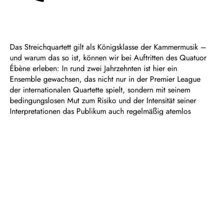
Das Streichquartett gilt als Königsklasse der Kammermusik –
und warum das so ist, können wir bei Auftritten des Quatuor
Ébène erleben: In rund zwei Jahrzehnten ist hier ein
Ensemble gewachsen, das nicht nur in der Premier League
der internationalen Quartette spielt, sondern mit seinem
bedingungslosen Mut zum Risiko und der Intensität seiner
Interpretationen das Publikum auch regelmäßig atemlos
zurücklässt. Selbst vermeintlich bekanntes Repertoire klingt
beim Quatuor Ébène erfrischend neu und aufregend anders.
Zum Beispiel Joseph Haydn, der als Erfinder der Gattung
gilt. Mit dem Streichquartett G-Dur op. 76 Nr. 1 steht eins
der späten Quartette des Wiener Klassikers auf dem
Programm, in dem er, quasi als Vermächtnis, alle seine
Errungenschaften auf diesem Gebiet gebündelt hat. Die
Messlatte lag damit hoch für die nachfolgenden
Komponistengenerationen, was auch Johannes Brahms zu