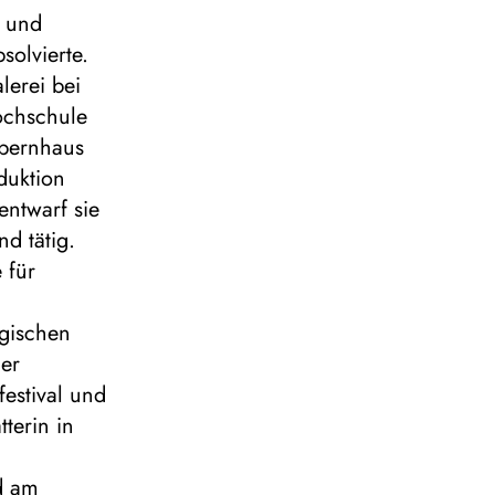
- und
olvierte.
lerei bei
ochschule
Opernhaus
duktion
ntwarf sie
nd tätig.
 für
gischen
er
estival und
tterin in
d am