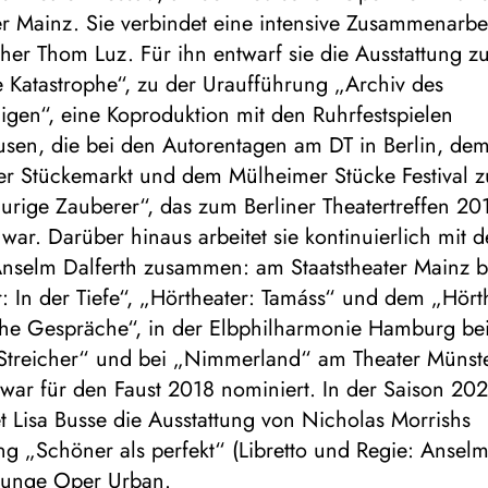
er Mainz. Sie verbindet eine intensive Zusammenarbe
er Thom Luz. Für ihn entwarf sie die Ausstattung z
e Katastrophe“, zu der Uraufführung „Archiv des
igen“, eine Koproduktion mit den Ruhrfestspielen
usen, die bei den Autorentagen am DT in Berlin, de
er Stückemarkt und dem Mülheimer Stücke Festival z
urige Zauberer“, das zum Berliner Theatertreffen 20
war. Darüber hinaus arbeitet sie kontinuierlich mit 
Anselm Dalferth zusammen: am Staatstheater Mainz 
: In der Tiefe“, „Hörtheater: Tamáss“ und dem „Hört
che Gespräche“, in der Elbphilharmonie Hamburg be
treicher“ und bei „Nimmerland“ am Theater Münste
 war für den Faust 2018 nominiert. In der Saison 20
t Lisa Busse die Ausstattung von Nicholas Morrishs
g „Schöner als perfekt“ (Libretto und Regie: Anselm
Junge Oper Urban.