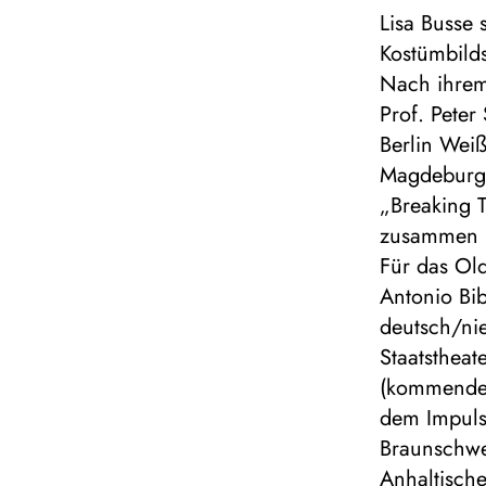
Lisa Busse 
Kostümbild
Nach ihrem
Prof. Pete
Berlin Wei
Magdeburg 
„Breaking 
zusammen mi
Für das Old
Antonio Bib
deutsch/ni
Staatsthea
(kommende) 
dem Impuls 
Braunschwe
Anhaltisch