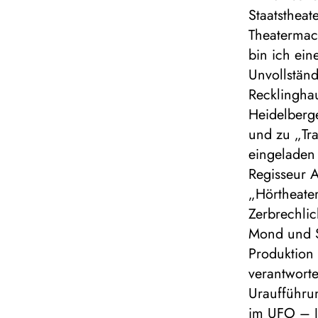
Staatstheat
Theatermach
bin ich ein
Unvollständ
Recklingha
Heidelberg
und zu „Tra
eingeladen 
Regisseur 
„Hörtheater
Zerbrechli
Mond und S
Produktion
verantworte
Uraufführun
im UFO – 