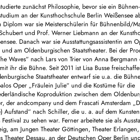
studierte zunächst Philosophie, bevor sie ein Bühnen
studium an der Kunsthochschule Berlin Weißensee abs
 Diplom war sie Meisterschülerin für Bühnenbild/Ma
r Schubert und Prof. Werner Liebmann an der Kunsth
ßensee. Danach war sie Ausstattungsassistentin am 
und am Oldenburgischen Staatstheater. Bei der Pro
The Waves“ nach Lars von Trier von Anna Bergmann e
t ihr die Bühne. Seit 2011 ist Lisa Busse freischaffe
enburgische Staatstheater entwarf sie u.a. die Bühne
alos Oper „Fräulein Julie“ und die Kostüme für die
ederländische Koproduktion zwischen dem Oldenbur
ter, der andcompany und dem Frascati Amsterdam „D
Aufstand“ nach Schiller, die u. a. auf dem Kunstenf
Festival zu sehen war. Ferner arbeitete sie als Aussta
ig, am Jungen Theater Göttingen, Theater Erlangen,
es Theater Dessau, an der Deutschen Oper Berlin un