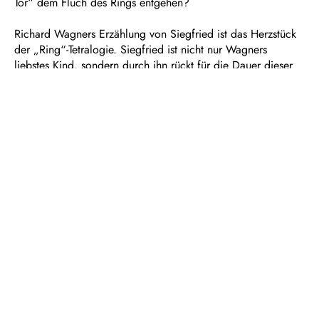
Tor“ dem Fluch des Rings entgehen?
Richard Wagners Erzählung von Siegfried ist das Herzstück
der „Ring“-Tetralogie. Siegfried ist nicht nur Wagners
liebstes Kind, sondern durch ihn rückt für die Dauer dieser
Oper die Vorstellung, dass alles sich zum Guten wendet, in
greifbare Nähe. Doch der Weltenbrand lässt sich nicht mehr
aufhalten...
Dauer: ca. 5 ½ Stunden, zwei Pausen
In deutscher Sprache mit Übertiteln
Empfohlen ab 14 Jahren
Zweiter Tag des Bühnenfestspiels „Der Ring des
Nibelungen“
Text vom Komponisten