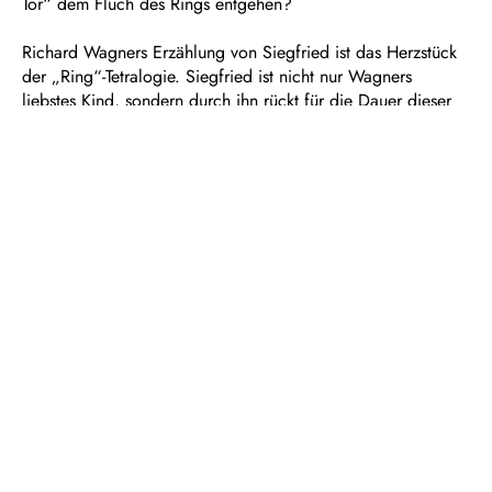
Tor“ dem Fluch des Rings entgehen?
Richard Wagners Erzählung von Siegfried ist das Herzstück
der „Ring“-Tetralogie. Siegfried ist nicht nur Wagners
liebstes Kind, sondern durch ihn rückt für die Dauer dieser
Oper die Vorstellung, dass alles sich zum Guten wendet, in
greifbare Nähe. Doch der Weltenbrand lässt sich nicht mehr
aufhalten...
Dauer: ca. 5 ½ Stunden, zwei Pausen
In deutscher Sprache mit Übertiteln
Empfohlen ab 14 Jahren
Zweiter Tag des Bühnenfestspiels „Der Ring des
Nibelungen“
Text vom Komponisten